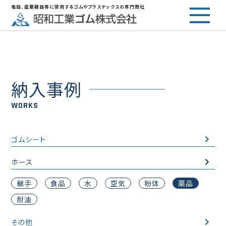
電設、産業機器等に使用するゴムやプラスチックスの専門商社
納入事例
WORKS
ゴムシート
ホース
継手
食品
水
空気
粉体
薬品
耐油
その他