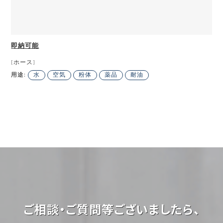
即納可能
[ホース]
用途:
水
空気
粉体
薬品
耐油
ご相談・ご質問等ございましたら、