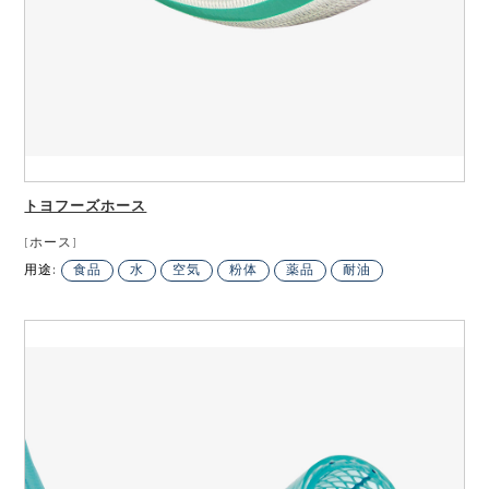
トヨフーズホース
[ホース]
用途:
食品
水
空気
粉体
薬品
耐油