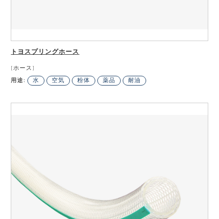
トヨスプリングホース
[ホース]
用途:
水
空気
粉体
薬品
耐油