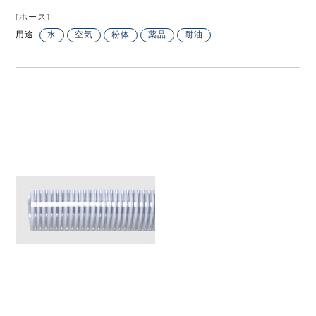
[ホース]
用途:
水
空気
粉体
薬品
耐油