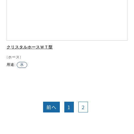
クリスタルホースＷＴ型
[ホース]
用途:
水
前へ
1
2