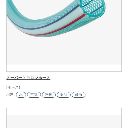
スーパートヨロンホース
[ホース]
用途:
水
空気
粉体
薬品
耐油