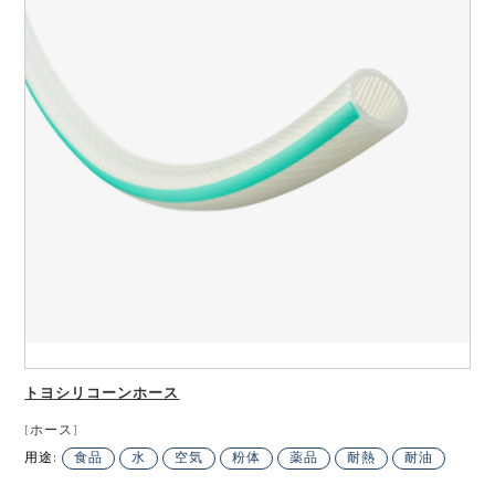
トヨシリコーンホース
[ホース]
用途:
食品
水
空気
粉体
薬品
耐熱
耐油