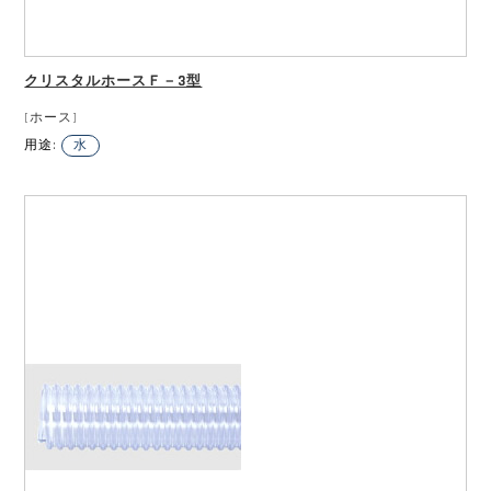
クリスタルホースＦ－3型
[ホース]
用途:
水