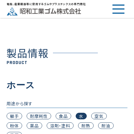
電設、産業機器等に使用するゴムやプラスチックスの専門商社
製品情報
PRODUCT
ホース
用途から探す
継手
耐摩耗性
食品
水
空気
粉体
薬品
溶剤・塗料
耐熱
耐油