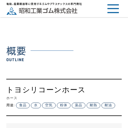
電設、産業機器等に使用するゴムやプラスチックスの専門商社
概要
OUTLINE
トヨシリコーンホース
ホース
用途:
食品
水
空気
粉体
薬品
耐熱
耐油